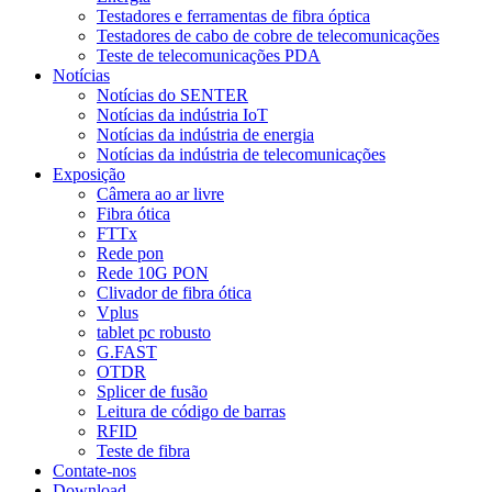
Testadores e ferramentas de fibra óptica
Testadores de cabo de cobre de telecomunicações
Teste de telecomunicações PDA
Notícias
Notícias do SENTER
Notícias da indústria IoT
Notícias da indústria de energia
Notícias da indústria de telecomunicações
Exposição
Câmera ao ar livre
Fibra ótica
FTTx
Rede pon
Rede 10G PON
Clivador de fibra ótica
Vplus
tablet pc robusto
G.FAST
OTDR
Splicer de fusão
Leitura de código de barras
RFID
Teste de fibra
Contate-nos
Download