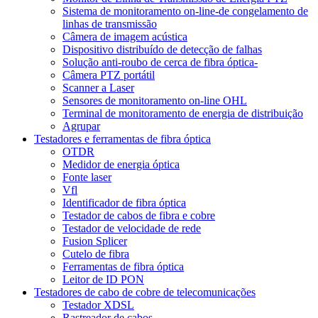
Sistema de monitoramento on-line-de congelamento de
linhas de transmissão
Câmera de imagem acústica
Dispositivo distribuído de detecção de falhas
Solução anti-roubo de cerca de fibra óptica-
Câmera PTZ portátil
Scanner a Laser
Sensores de monitoramento on-line OHL
Terminal de monitoramento de energia de distribuição
Agrupar
Testadores e ferramentas de fibra óptica
OTDR
Medidor de energia óptica
Fonte laser
Vfl
Identificador de fibra óptica
Testador de cabos de fibra e cobre
Testador de velocidade de rede
Fusion Splicer
Cutelo de fibra
Ferramentas de fibra óptica
Leitor de ID PON
Testadores de cabo de cobre de telecomunicações
Testador XDSL
Rastreador de cabos