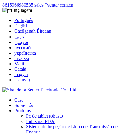
8615966980535
sales@senter.com.cn
Linguagem
Português
English
Gaeilgenah Éireann
عربي
فارسی
русский
українська
hrvatski
Malti
Català
magyar
Lietuvių
Casa
Sobre nós
Produtos
Pc de tablet robusto
Industrial PDA
Sistema de Inspeção de Linha de Transmissão de
Energia